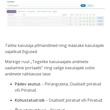
Täitke kasutaja põhiandmed ning määrake kasutajale
vajalikud õigused.
Märkige ruut „Tegelike kasusaajate andmete
vaatamine portaalis“ ning valige kasutajale sobiv
andmete nähtavuse tase:
Pädev asutus
– Piiranguteta, Osaliselt piiratud
või Piiratud;
Kohustatud isik
– Osaliselt piiratud või Piiratud;