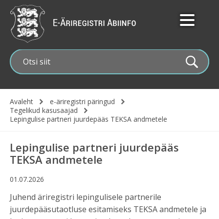
Liigu
edasi
põhisisu
juurde
Avaleht
e-äriregistri päringud
Leivapuru
Tegelikud kasusaajad
Lepingulise partneri juurdepääs TEKSA andmetele
Lepingulise partneri juurdepääs
TEKSA andmetele
01.07.2026
Juhend äriregistri lepingulisele partnerile
juurdepääsutaotluse esitamiseks TEKSA andmetele ja