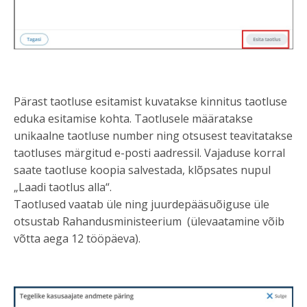
Pärast taotluse esitamist kuvatakse kinnitus taotluse
eduka esitamise kohta. Taotlusele määratakse
unikaalne taotluse number ning otsusest teavitatakse
taotluses märgitud e-posti aadressil. Vajaduse korral
saate taotluse koopia salvestada, klõpsates nupul
„Laadi taotlus alla“.
Taotlused vaatab üle ning juurdepääsuõiguse üle
otsustab Rahandusministeerium (ülevaatamine võib
võtta aega 12 tööpäeva).