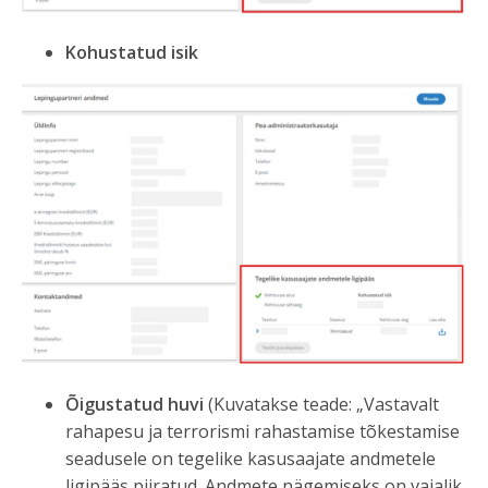
Kohustatud isik
Õigustatud huvi
(Kuvatakse teade: „Vastavalt
rahapesu ja terrorismi rahastamise tõkestamise
seadusele on tegelike kasusaajate andmetele
ligipääs piiratud. Andmete nägemiseks on vajalik