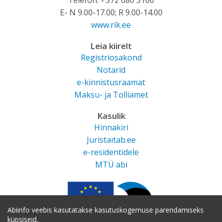
Telefon: +372 680 3160
E- N 9.00-17.00; R 9.00-14.00
www.rik.ee
Leia kiirelt
Registriosakond
Notarid
e-kinnistusraamat
Maksu- ja Tolliamet
Kasulik
Hinnakiri
Juristaitab.ee
e-residentidele
MTÜ abi
Abiinfo veebis kasutatakse kasutuskogemuse parendamiseks
küpsiseid.