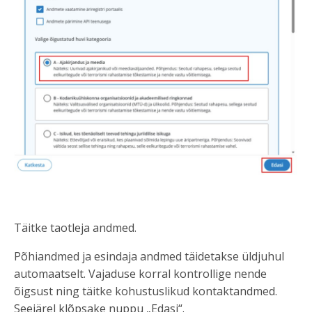
Täitke taotleja andmed.
Põhiandmed ja esindaja andmed täidetakse üldjuhul
automaatselt. Vajaduse korral kontrollige nende
õigsust ning täitke kohustuslikud kontaktandmed.
Seejärel klõpsake nuppu „Edasi“.