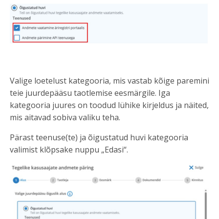
Valige loetelust kategooria, mis vastab kõige paremini
teie juurdepääsu taotlemise eesmärgile. Iga
kategooria juures on toodud lühike kirjeldus ja näited,
mis aitavad sobiva valiku teha.
Pärast teenuse(te) ja õigustatud huvi kategooria
valimist klõpsake nuppu „Edasi“.