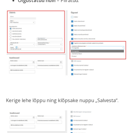
Õigustatud huvi
– Piiratud.
Kerige lehe lõppu ning klõpsake nuppu „Salvesta“.