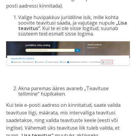
posti aadressi kinnitada).
Valige huvipakkuv juriidiline isik, mille kohta
soovite teavitusi saada, ja vajutage nupule
„Lisa
teavitus“
. Kui te ei ole sisse logitud, suunab
süsteem teid esmalt sisse logima.
Akna paremas ääres avaneb „Teavituse
tellimine“ hüpikaken.
Kui teie e-posti aadress on kinnitatud, saate valida
teavituse liigi, määrata, mis intervalliga teavitusi
saadetakse, ning valida teavituste keele (eesti või
inglise). Vähemalt üks teavituse liik tuleb valida, et
nupp
„Lisa teavitus“
muutuks aktiivseks.