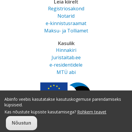
Leia kiirelt
Registriosakond
Notarid
e-kinnistusraamat
Maksu- ja Tolliamet
Kasulik
Hinnakiri
Juristaitab.ee
e-residentidele
MTÜ abi
Abiinfo veebis kasutatakse kasutuskogemuse parendamiseks
küpsiseid.
Kas nõustute küpsiste kasutamisega?
Rohkem teavet
Nõustun
Juurdepääsetavus
|
Andmekaitse tingimused