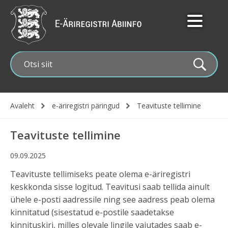
Liigu
edasi
põhisisu
juurde
Avaleht
e-äriregistri päringud
Teavituste tellimine
Leivapuru
Teavituste tellimine
09.09.2025
Teavituste tellimiseks peate olema e-äriregistri
keskkonda sisse logitud. Teavitusi saab tellida ainult
ühele e-posti aadressile ning see aadress peab olema
kinnitatud (sisestatud e-postile saadetakse
kinnituskiri, milles olevale lingile vajutades saab e-