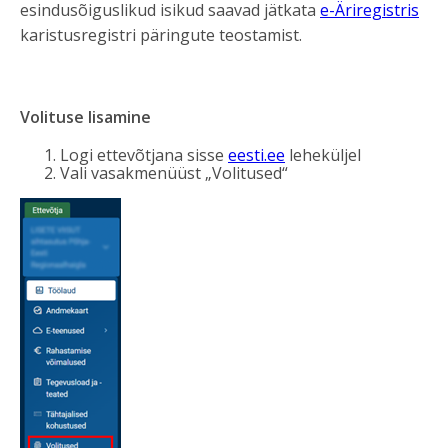
esindusõiguslikud isikud saavad jätkata
e-Äriregistris
karistusregistri päringute teostamist.
Volituse lisamine
Logi ettevõtjana sisse
eesti.ee
leheküljel
Vali vasakmenüüst „Volitused“