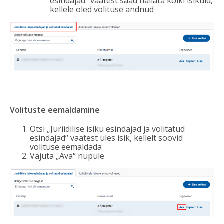
esindajad“ vaatest saad hallata kõiki isikuid,
kellele oled volituse andnud
Volituste eemaldamine
Otsi „Juriidilise isiku esindajad ja volitatud
esindajad“ vaatest üles isik, kellelt soovid
volituse eemaldada
Vajuta „Ava“ nupule