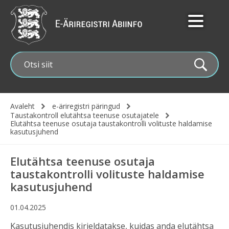
Liigu
edasi
põhisisu
juurde
Avaleht
e-äriregistri päringud
Leivapuru
Taustakontroll elutähtsa teenuse osutajatele
Elutähtsa teenuse osutaja taustakontrolli volituste haldamise
kasutusjuhend
Elutähtsa teenuse osutaja
taustakontrolli volituste haldamise
kasutusjuhend
01.04.2025
Kasutusjuhendis kirjeldatakse, kuidas anda elutähtsa