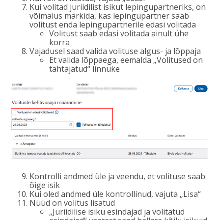
Kui volitad juriidilist isikut lepingupartneriks, on
võimalus märkida, kas lepingupartner saab
volitust enda lepingupartnerile edasi volitada
Volitust saab edasi volitada ainult ühe
korra
Vajadusel saad valida volituse algus- ja lõppaja
Et valida lõppaega, eemalda „Volitused on
tähtajatud“ linnuke
Kontrolli andmed üle ja veendu, et volituse saab
õige isik
Kui oled andmed üle kontrollinud, vajuta „Lisa“
Nüüd on volitus lisatud
„Juriidilise isiku esindajad ja volitatud