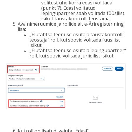
volitust ühe korra edasi volitada
(punkt 7). Edasi volitatud
lepingupartner saab volitada füüsilist
isikut taustakontrolli teostama.
Ava nimeruumide ja rollide alt e-Äriregister ning
lisa:
„Elutähtsa teenuse osutaja taustakontrolli
teostaja“ roll, kui soovid volitada füüsilist
isikut
„Elutähtsa teenuse osutaja lepingupartner“
roll, kui soovid volitada juriidilist isikut
Kui roll on lisatud, vajuta „Edasi“