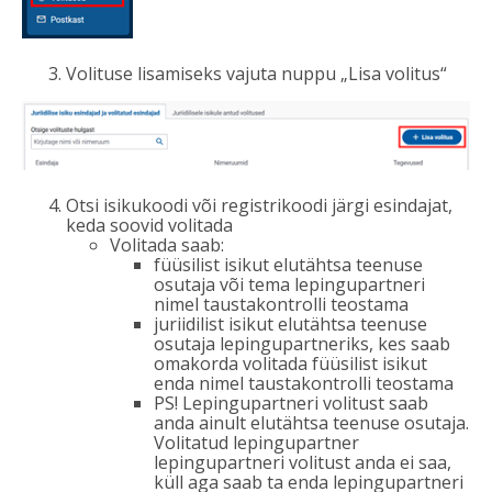
Volituse lisamiseks vajuta nuppu „Lisa volitus“
Otsi isikukoodi või registrikoodi järgi esindajat,
keda soovid volitada
Volitada saab:
füüsilist isikut elutähtsa teenuse
osutaja või tema lepingupartneri
nimel taustakontrolli teostama
juriidilist isikut elutähtsa teenuse
osutaja lepingupartneriks, kes saab
omakorda volitada füüsilist isikut
enda nimel taustakontrolli teostama
PS! Lepingupartneri volitust saab
anda ainult elutähtsa teenuse osutaja.
Volitatud lepingupartner
lepingupartneri volitust anda ei saa,
küll aga saab ta enda lepingupartneri