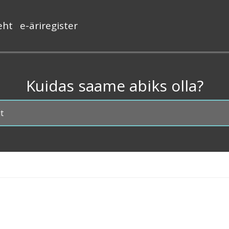
eht
e-äriregister
se
amenüü
Kuidas saame abiks olla?