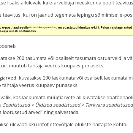
se lisaks allolevale ka e-arveldaja meeskonna poolt teavitu
 teavitus, kui on jäänud tegemata lepingu sõlmimisel e-post
oosneb:
atakse 200 tasumata või osaliselt tasumata ostuarveid ja vä
tud, muutub tähtaja veerus kuupäev punaseks.
iarved:
kuvatakse 200 laekumata või osaliselt laekumata mü
b tähtaja veerus kuupäev punaseks.
 valik, kas laekumata müügiarvete all kuvatakse ebatõenäol
da
Seadistused > Üldised seadistused > Tarkvara seadistuse
a lootusetud arved“ ning salvestada.
kse ülevaatlikku infot ettevõtjale oluliste näitajate kohta.