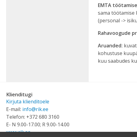
Tegevuslubade ja
määramisega seotud
Registrisse ennistamine
kinnitamine
EMTA töötamise 
majandustegevusteadete
küsimused
FIE tegutsemise
sama töötamise l
kinnitamine
peatamine
Tegelike kasusaajate
4) Allkirjastamise ja
andmete nähtavuse
(personal -> isik
kinnitamisega seotud
FIE tegevusala muutmine
piiramine
küsimused
Maaparandusühistu
Rahavoogude pr
5) PDF aruannetest
ümberkujundamine
6) Aruande allkirjastamise
Aruanded:
kuvat
küsimused
kohustuse kuupäe
7) Muud küsimused
kuu saabudes ku
8) Aruande sisulised
küsimused
Klienditugi
Kirjuta klienditoele
E-mail:
info@rik.ee
Telefon: +372 680 3160
E- N 9.00-17.00; R 9.00-14.00
www.rik.ee