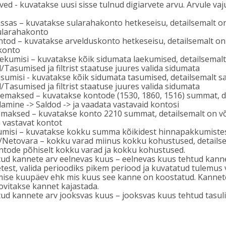
ved - kuvatakse uusi sisse tulnud digiarvete arvu. Arvule v
ssas – kuvatakse sularahakonto hetkeseisu, detailsemalt o
ularahakonto
tod – kuvatakse arvelduskonto hetkeseisu, detailsemalt o
konto
ekumisi – kuvatakse kõik sidumata laekumised, detailsemal
Tasumised ja filtrist staatuse juures valida sidumata
sumisi - kuvatakse kõik sidumata tasumised, detailsemalt s
Tasumised ja filtrist staatuse juures valida sidumata
emaksed – kuvatakse kontode (1530, 1860, 1516) summat, d
mine -> Saldod -> ja vaadata vastavaid kontosi
emaksed – kuvatakse konto 2210 summat, detailsemalt on v
a vastavat kontot
misi – kuvatakse kokku summa kõikidest hinnapakkumiste
Netovara – kokku varad miinus kokku kohustused, detailsema
tode põhiselt kokku varad ja kokku kohustused.
tud kannete arv eelnevas kuus – eelnevas kuus tehtud kannet
test, valida perioodiks pikem periood ja kuvatatud tulemus 
mise kuupäev ehk mis kuus see kanne on koostatud. Kannete
ovitakse kannet kajastada.
tud kannete arv jooksvas kuus – jooksvas kuus tehtud tasul