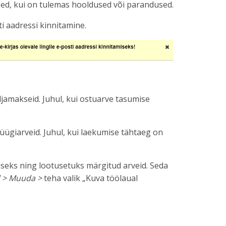
sed, kui on tulemas hooldused või parandused.
i aadressi kinnitamine.
ljamakseid. Juhul, kui ostuarve tasumise
ügiarveid. Juhul, kui laekumise tähtaeg on
iseks ning lootusetuks märgitud arveid. Seda
d > Muuda >
teha valik „Kuva töölaual