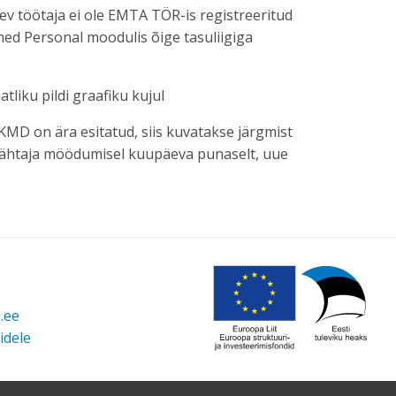
olev töötaja ei ole EMTA TÖR-is registreeritud
med Personal moodulis õige tasuliigiga
tliku pildi graafiku kujul
KMD on ära esitatud, siis kuvatakse järgmist
 tähtaja möödumisel kuupäeva punaselt, uue
b.ee
idele