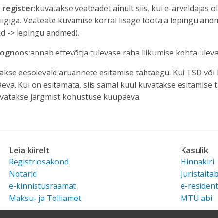
register:
kuvatakse veateadet ainult siis, kui e-arveldajas 
iigiga. Veateate kuvamise korral lisage töötaja lepingu and
ud -> lepingu andmed).
ognoos:
annab ettevõtja tulevase raha liikumise kohta ülevaa
akse eesolevaid aruannete esitamise tähtaegu. Kui TSD või 
va. Kui on esitamata, siis samal kuul kuvatakse esitamise
vatakse järgmist kohustuse kuupäeva.
Leia kiirelt
Kasulik
Registriosakond
Hinnakiri
Notarid
Juristaita
e-kinnistusraamat
e-resident
Maksu- ja Tolliamet
MTÜ abi