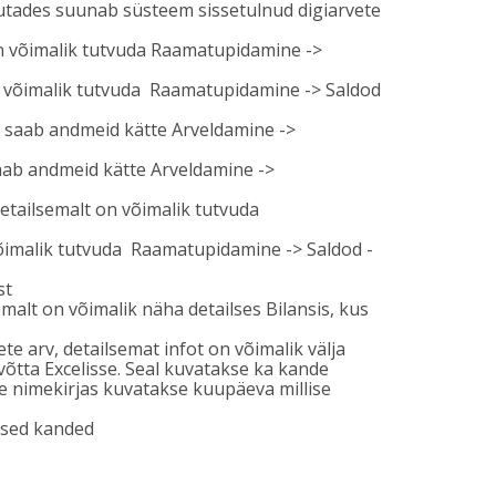
ajutades suunab süsteem sissetulnud digiarvete
n võimalik tutvuda Raamatupidamine ->
n võimalik tutvuda Raamatupidamine -> Saldod
t saab andmeid kätte Arveldamine ->
aab andmeid kätte Arveldamine ->
etailsemalt on võimalik tutvuda
õimalik tutvuda Raamatupidamine -> Saldod -
st
lt on võimalik näha detailses Bilansis, kus
e arv, detailsemat infot on võimalik välja
võtta Excelisse. Seal kuvatakse ka kande
 nimekirjas kuvatakse kuupäeva millise
ised kanded