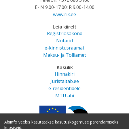
Telefon: +372 680 3160
E- N 9.00-17.00; R 9.00-14.00
www.rik.ee
Leia kiirelt
Registriosakond
Notarid
e-kinnistusraamat
Maksu- ja Tolliamet
Kasulik
Hinnakiri
Juristaitab.ee
e-residentidele
MTÜ abi
Abiinfo veebis kasutatakse kasutuskogemuse parendamiseks
küpsiseid.