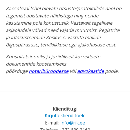
Käesoleval lehel olevate otsuste/protokollide näol on
tegemist abistavate näidistega ning nende
kasutamine pole kohustuslik. Vastavalt tegelikele
asjaoludele võivad need vajada muutmist.
Registrite
ja Infosüsteemide Keskus ei vastuta mallide
õiguspärasuse, terviklikkuse ega ajakohasuse eest.
Konsultatsiooniks ja juriidiliselt korrektsete
dokumentide koostamiseks
pöörduge
notaribüroodesse
või
advokaatide
poole
.
Klienditugi
Kirjuta klienditoele
E-mail:
info@rik.ee