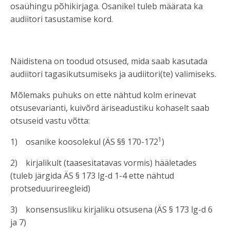
osaühingu põhikirjaga. Osanikel tuleb määrata ka
audiitori tasustamise kord.
Näidistena on toodud otsused, mida saab kasutada
audiitori tagasikutsumiseks ja audiitori(te) valimiseks.
Mõlemaks puhuks on ette nähtud kolm erinevat
otsusevarianti, kuivõrd äriseadustiku kohaselt saab
otsuseid vastu võtta:
1
1) osanike koosolekul (ÄS §§ 170-172
)
2) kirjalikult (taasesitatavas vormis) hääletades
(tuleb järgida ÄS § 173 lg-d 1-4 ette nähtud
protseduurireegleid)
3) konsensusliku kirjaliku otsusena (ÄS § 173 lg-d 6
ja 7)