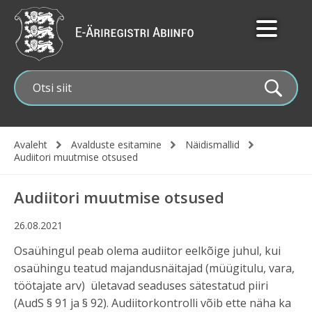
Liigu
edasi
põhisisu
juurde
Avaleht
Avalduste esitamine
Näidismallid
Leivapuru
Audiitori muutmise otsused
Audiitori muutmise otsused
26.08.2021
Osaühingul peab olema audiitor eelkõige juhul, kui
osaühingu teatud majandusnäitajad (müügitulu, vara,
töötajate arv) ületavad seaduses sätestatud piiri
(AudS § 91 ja § 92). Audiitorkontrolli võib ette näha ka