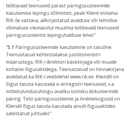
tellitavaid teenuseid pärast päringusüsteemide
kasutamise lepingu sõlmimist, peab Klient esitama
RIK-ile vastava, allkirjastatud avalduse või tehnilise
võimaluse olemasolul muutma tellitavaid teenuseid
päringusüsteemis lepinguhalduse lehel."
"
5.1
Päringusüsteemide kasutamine on tasuline.
Teenustasud kehtestatakse justiitsministri
määrustega, RIK-i direktori käskkirjaga või muude
kohaste õigusaktidega. Teenustasud on hinnakirjana
avaldatud ka RIK-i veebilehel www.rik.ee. Kliendil on
õigus tasuta kasutada e-äriregistri teenuseid, v.a
mittetulundusühingu avaliku toimiku dokumentide
päring. Teisi päringusüsteeme ja Andmekogusid on
Kliendil õigus tasuta kasutada ainult õigusaktides
sätestatud juhtudel.“