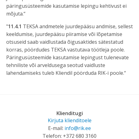
päringusüsteemide kasutamise lepingu kehtivust ei
mõjuta.“
"
11.4.1
TEKSA andmetele juurdepääsu andmise, sellest
keeldumise, juurdepääsu piiramise või lõpetamise
otsuseid saab vaidlustada õigusaktides sätestatud
korras, pöördudes TEKSA vastutava töötleja poole.
Päringusüsteemide kasutamise lepingust tulenevate
tehniliste või arveldusega seotud vaidluste
lahendamiseks tuleb Kliendil pöörduda RIK-i poole.“
Klienditugi
Kirjuta klienditoele
E-mail:
info@rik.ee
Telefon: +372 680 3160