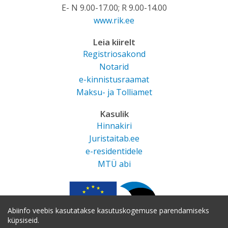
E- N 9.00-17.00; R 9.00-14.00
www.rik.ee
Leia kiirelt
Registriosakond
Notarid
e-kinnistusraamat
Maksu- ja Tolliamet
Kasulik
Hinnakiri
Juristaitab.ee
e-residentidele
MTÜ abi
Abiinfo veebis kasutatakse kasutuskogemuse parendamiseks
küpsiseid.