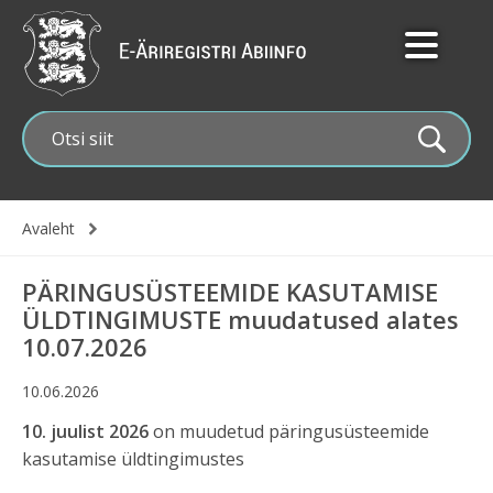
Liigu
edasi
põhisisu
juurde
Avaleht
Leivapuru
PÄRINGUSÜSTEEMIDE KASUTAMISE
ÜLDTINGIMUSTE muudatused alates
10.07.2026
10.06.2026
10. juulist 2026
on muudetud päringusüsteemide
kasutamise üldtingimustes