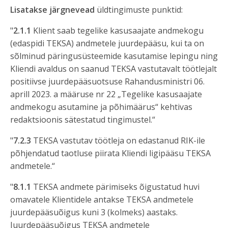
Lisatakse järgnevead
üldtingimuste punktid:
"
2.1.1
Klient saab tegelike kasusaajate andmekogu
(edaspidi TEKSA) andmetele juurdepääsu, kui ta on
sõlminud päringusüsteemide kasutamise lepingu ning
Kliendi avaldus on saanud TEKSA vastutavalt töötlejalt
positiivse juurdepääsuotsuse Rahandusministri 06.
aprill 2023. a määruse nr 22 „Tegelike kasusaajate
andmekogu asutamine ja põhimäärus“ kehtivas
redaktsioonis sätestatud tingimustel.“
"
7.2.3
TEKSA vastutav töötleja on edastanud RIK-ile
põhjendatud taotluse piirata Kliendi ligipääsu TEKSA
andmetele.“
"
8.1.1
TEKSA andmete pärimiseks õigustatud huvi
omavatele Klientidele antakse TEKSA andmetele
juurdepääsuõigus kuni 3 (kolmeks) aastaks.
Juurdepääsuõigus TEKSA andmetele