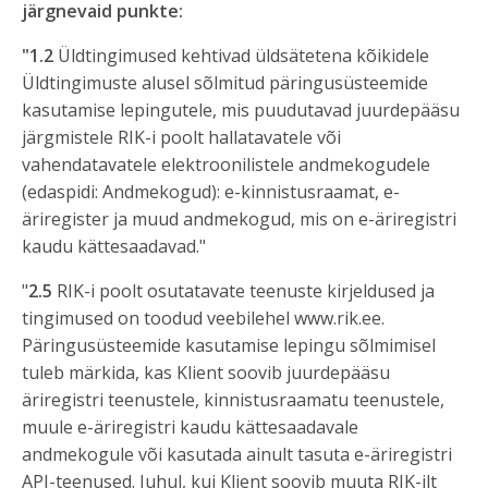
järgnevaid punkte:
"1.2
Üldtingimused kehtivad üldsätetena kõikidele
Üldtingimuste alusel sõlmitud päringusüsteemide
kasutamise lepingutele, mis puudutavad juurdepääsu
järgmistele RIK-i poolt hallatavatele või
vahendatavatele elektroonilistele andmekogudele
(edaspidi: Andmekogud): e-kinnistusraamat, e-
äriregister ja muud andmekogud, mis on e-äriregistri
kaudu kättesaadavad."
"
2.5
RIK-i poolt osutatavate teenuste kirjeldused ja
tingimused on toodud veebilehel www.rik.ee.
Päringusüsteemide kasutamise lepingu sõlmimisel
tuleb märkida, kas Klient soovib juurdepääsu
äriregistri teenustele, kinnistusraamatu teenustele,
muule e-äriregistri kaudu kättesaadavale
andmekogule või kasutada ainult tasuta e-äriregistri
API-teenused. Juhul, kui Klient soovib muuta RIK-ilt